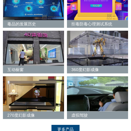
毒品的发展历史
拒毒防毒心理测试系统
互动橱窗
360度幻影成像
270度幻影成像
虚拟驾驶
更多产品