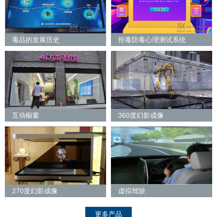
毒品的发展历史
拒毒防毒心理测试系统
互动橱窗
360度幻影成像
270度幻影成像
虚拟驾驶
更多产品