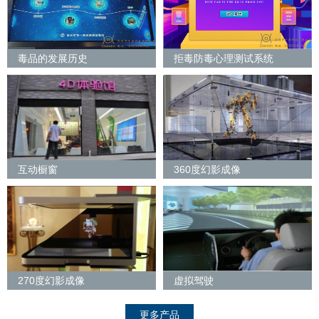
毒品的发展历史
拒毒防毒心理测试系统
互动橱窗
360度幻影成像
270度幻影成像
虚拟驾驶
更多产品