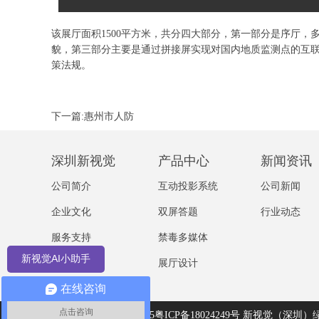
该展厅面积1500平方米，共分四大部分，第一部分是序厅
貌，第三部分主要是通过拼接屏实现对国内地质监测点的互
策法规。
下一篇:惠州市人防
深圳新视觉
产品中心
新闻资讯
公司简介
互动投影系统
公司新闻
企业文化
双屏答题
行业动态
服务支持
禁毒多媒体
新视觉AI小助手
资质证书
展厅设计
在线咨询
点击咨询
Copyright © 2022 - 2025
粤ICP备18024249号
新视觉（深圳）绿色