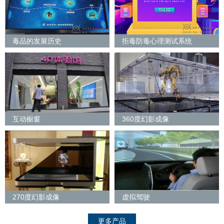
毒品的发展历史
拒毒防毒心理测试系统
互动橱窗
360度幻影成像
270度幻影成像
虚拟驾驶
更多产品